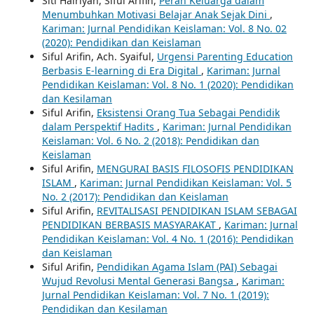
Siti Hairiyah, Siful Arifin,
Peran Keluarga dalam
Menumbuhkan Motivasi Belajar Anak Sejak Dini
,
Kariman: Jurnal Pendidikan Keislaman: Vol. 8 No. 02
(2020): Pendidikan dan Keislaman
Siful Arifin, Ach. Syaiful,
Urgensi Parenting Education
Berbasis E-learning di Era Digital
,
Kariman: Jurnal
Pendidikan Keislaman: Vol. 8 No. 1 (2020): Pendidikan
dan Kesilaman
Siful Arifin,
Eksistensi Orang Tua Sebagai Pendidik
dalam Perspektif Hadits
,
Kariman: Jurnal Pendidikan
Keislaman: Vol. 6 No. 2 (2018): Pendidikan dan
Keislaman
Siful Arifin,
MENGURAI BASIS FILOSOFIS PENDIDIKAN
ISLAM
,
Kariman: Jurnal Pendidikan Keislaman: Vol. 5
No. 2 (2017): Pendidikan dan Keislaman
Siful Arifin,
REVITALISASI PENDIDIKAN ISLAM SEBAGAI
PENDIDIKAN BERBASIS MASYARAKAT
,
Kariman: Jurnal
Pendidikan Keislaman: Vol. 4 No. 1 (2016): Pendidikan
dan Keislaman
Siful Arifin,
Pendidikan Agama Islam (PAI) Sebagai
Wujud Revolusi Mental Generasi Bangsa
,
Kariman:
Jurnal Pendidikan Keislaman: Vol. 7 No. 1 (2019):
Pendidikan dan Kesilaman