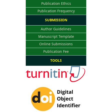
Publication Ethics
Publication Frequency
SUBMISSION
Author Guidelines
Manuscript Template
Online Submissions
Publication Fee
TOOLS