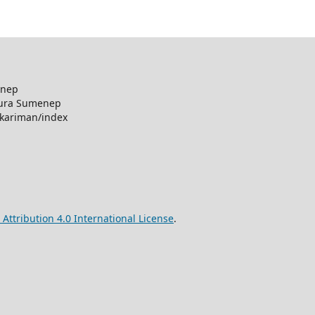
enep
pura Sumenep
/kariman/index
ttribution 4.0 International License
.