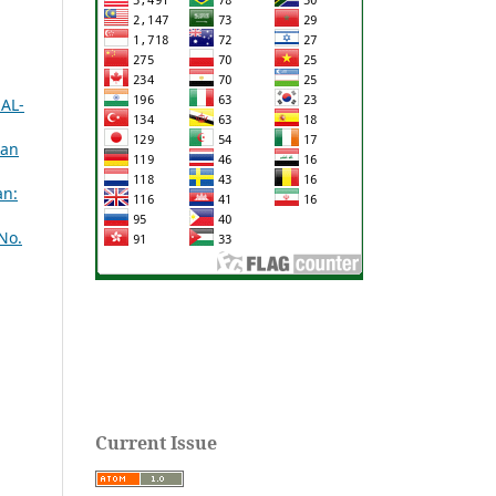
AL-
kan
an:
No.
Current Issue