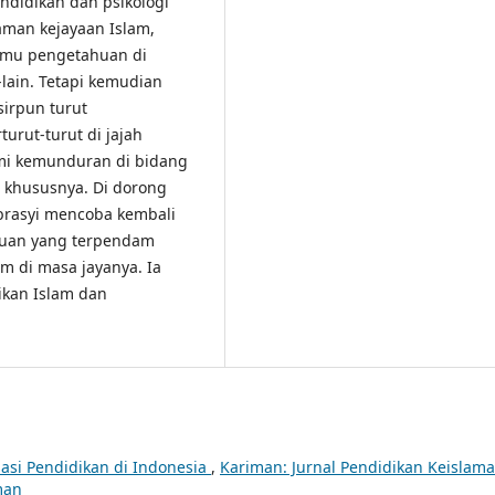
ndidikan dan psikologi
zaman kejayaan Islam,
ilmu pengetahuan di
lain. Tetapi kemudian
irpun turut
turut-turut di jajah
ami kemunduran di bidang
khususnya. Di dorong
brasyi mencoba kembali
ruan yang terpendam
 di masa jayanya. Ia
ikan Islam dan
asi Pendidikan di Indonesia
,
Kariman: Jurnal Pendidikan Keislama
man