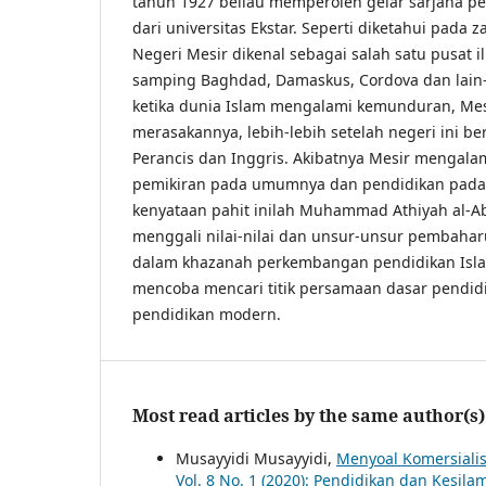
tahun 1927 beliau memperoleh gelar sarjana pe
dari universitas Ekstar. Seperti diketahui pada 
Negeri Mesir dikenal sebagai salah satu pusat 
samping Baghdad, Damaskus, Cordova dan lain-
ketika dunia Islam mengalami kemunduran, Mes
merasakannya, lebih-lebih setelah negeri ini ber
Perancis dan Inggris. Akibatnya Mesir mengal
pemikiran pada umumnya dan pendidikan pada 
kenyataan pahit inilah Muhammad Athiyah al-A
menggali nilai-nilai dan unsur-unsur pembaha
dalam khazanah perkembangan pendidikan Islam
mencoba mencari titik persamaan dasar pendid
pendidikan modern.
Most read articles by the same author(s)
Musayyidi Musayyidi,
Menyoal Komersialis
Vol. 8 No. 1 (2020): Pendidikan dan Kesila