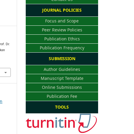
JOURNAL POLICIES
Focus and Scope
Peer Review Policies
Publication Ethics
of. Dr.
Publication Frequency
ikan
SUBMISSION
Author Guidelines
Manuscript Template
Online Submissions
Publication Fee
an
TOOLS