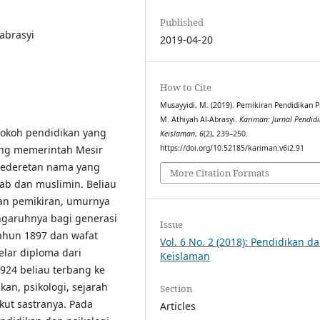
Published
abrasyi
2019-04-20
How to Cite
Musayyidi, M. (2019). Pemikiran Pendidikan Pr
M. Athiyah Al-Abrasyi.
Kariman: Jurnal Pendid
tokoh pendidikan yang
Keislaman
,
6
(2), 239–250.
ng memerintah Mesir
https://doi.org/10.52185/kariman.v6i2.91
 sederetan nama yang
More Citation Formats
ab dan muslimin. Beliau
dan pemikiran, umurnya
ngaruhnya bagi generasi
Issue
tahun 1897 dan wafat
Vol. 6 No. 2 (2018): Pendidikan d
elar diploma dari
Keislaman
924 beliau terbang ke
kan, psikologi, sejarah
Section
kut sastranya. Pada
Articles