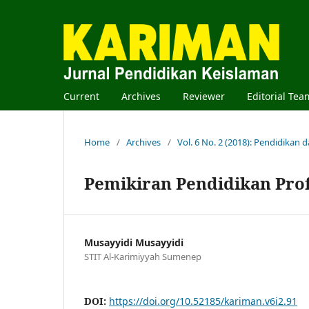
Current
Archives
Reviewer
Editorial Tea
Home
/
Archives
/
Vol. 6 No. 2 (2018): Pendidikan 
Pemikiran Pendidikan Prof.
Musayyidi Musayyidi
STIT Al-Karimiyyah Sumenep
DOI:
https://doi.org/10.52185/kariman.v6i2.91